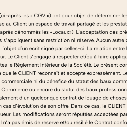
ci-après les « CGV ») ont pour objet de déterminer les
 Client un espace de travail partagé et les prestati
-après dénommés les «Locaux»). L’acceptation des prés
les s’appliquent sans restriction ni réserve. Aucun aut
e l’objet d’un écrit signé par celles-ci. La relation e
r. Le Client s’engage à respecter et/ou à faire applique
es le Règlement Intérieur de la Société. Le présent co
, ce que le CLIENT reconnaît et accepte expressément. 
é commerciale ni du bénéfice du statut des baux commer
e Commerce ou encore du statut des baux professionnels 
alement d’un quelconque contrat de louage de chose
cas d’évolution de son offre. Dans ce cas, le CLIENT s
ueur. Les modifications seront réputées acceptées par 
il n’a pas émis de réserve et/ou résilié le Contrat co