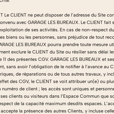
rite.
IENT Le CLIENT ne peut disposer de l’adresse du Site 
 convenu avec GARAGE LES BUREAUX. Le CLIENT fait so
exploitation de ses activités. En cas de non-respect d
es biens ou les personnes, sans préjudice de tout re
RAGE LES BUREAUX pourra prendre toute mesure utile 
ment exclure le CLIENT du Site ou résilier sans délai
rticle 11 des présentes CGV. GARAGE LES BUREAUX et ses
ent, sans avoir l’obligation de le notifier à l’avance 
triques, de réparations ou de tous autres travaux, y inc
effet des CGV, le CLIENT se voit attribuer un(e) ou plu
uméro de client ; les accès sont uniques et personnels,
 ses clients ou visiteurs dans l’Espace Commun que so
pect de la capacité maximum desdits espaces. L’accue
cepte la présence des autres Clients, y incluse celle