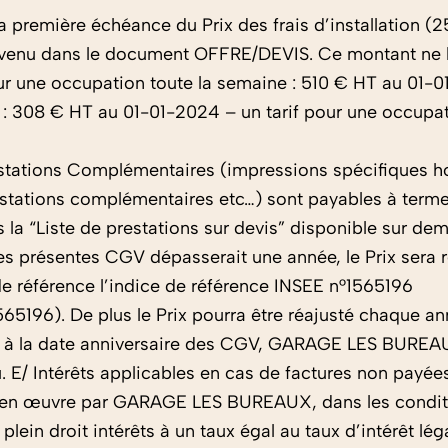
 la première échéance du Prix des frais d’installation 
enu dans le document OFFRE/DEVIS. Ce montant ne lui s
r une occupation toute la semaine : 510 € HT au 01-01
: 308 € HT au 01-01-2024 – un tarif pour une occupat
tations Complémentaires (impressions spécifiques hor
prestations complémentaires etc…) sont payables à term
s la “Liste de prestations sur devis” disponible sur de
 des présentes CGV dépasserait une année, le Prix sera 
 de référence l’indice de référence INSEE n°1565196
1565196). De plus le Prix pourra être réajusté chaque an
nnu à la date anniversaire des CGV, GARAGE LES BUREA
u. E/ Intérêts applicables en cas de factures non payé
se en œuvre par GARAGE LES BUREAUX, dans les conditio
ein droit intérêts à un taux égal au taux d’intérêt léga